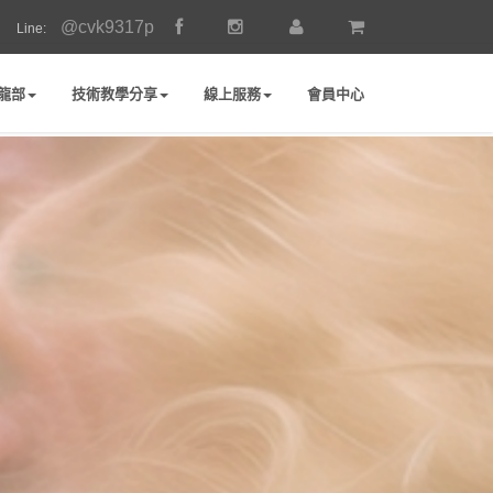
@cvk9317p
Line:
龍部
技術教學分享
線上服務
會員中心