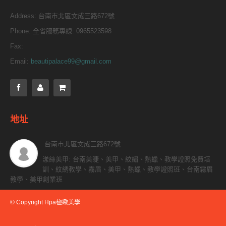
Address:
台南市北區文成三路672號
Phone:
全省服務專線: 0965523598
Fax:
Email:
beautipalace99@gmail.com
地址
台南市北區文成三路672號
漾絲美甲: 台南美睫、美甲、紋繡、熱蠟、教學證照免費培
訓、紋綉教學、霧眉、美甲、熱蠟、教學證照班、台南霧眉
教學、美甲創業班
© Copyright Hpa極緻美學