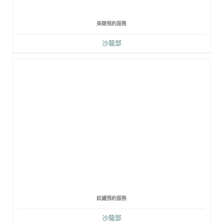
美睫預約服務
沙龍部
紋繡預約服務
沙龍部