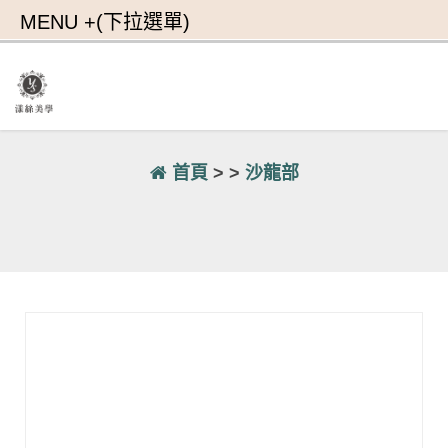
首頁
> >
沙龍部