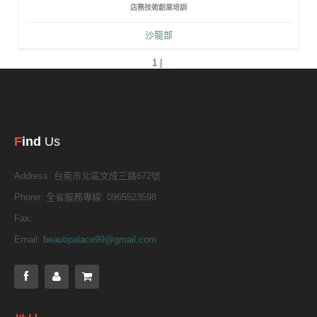
店務技術創業培訓
沙龍部
1 |
F
ind
Us
Address:
台南市北區文成三路672號
Phone:
全省服務專線: 0965523598
Fax:
Email:
beautipalace99@gmail.com